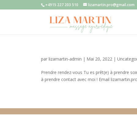
+4915 227 203 510
lizamartin.pro@gmail.com
par
lizamartin-admin
|
Mai 20, 2022
|
Uncatego
Prendre rendez-vous Tu es prêt(e) à prendre soin
à prendre contact avec moi ! Email lizamartin.p